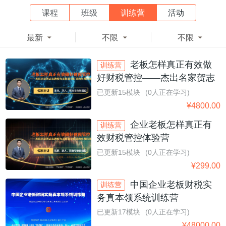
课程
班级
训练营
活动
最新
不限
不限



老板怎样真正有效做
训练营
好财税管控——杰出名家贺志
东教授为老板量身打造的实战
已更新15模块
(0人正在学习)
技法
¥
4800.00
企业老板怎样真正有
训练营
效财税管控体验营
已更新15模块
(0人正在学习)
¥
299.00
中国企业老板财税实
训练营
务真本领系统训练营
已更新17模块
(0人正在学习)
¥
48000.00