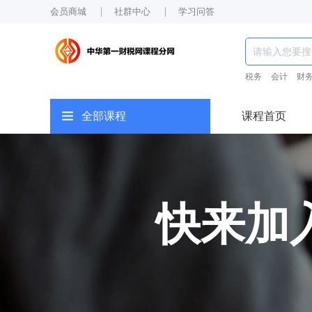
会员商城
社群中心
学习问答
税务
会计
财
全部课程
课程首页
快来加