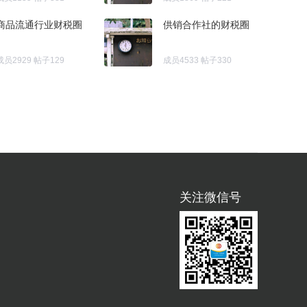
商品流通行业财税圈
供销合作社的财税圈
成员2929
帖子129
成员4533
帖子330
关注微信号