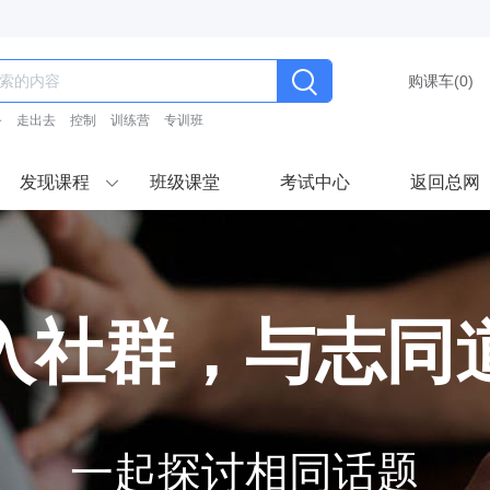
购课车(
0
)
务
走出去
控制
训练营
专训班
发现课程
班级课堂
考试中心
返回总网
入社群，与志同
一起探讨相同话题