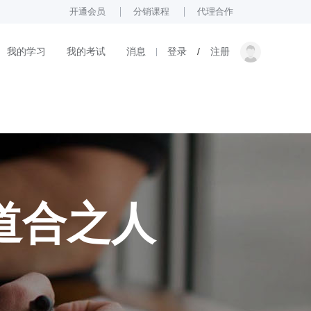
开通会员
分销课程
代理合作
我的学习
我的考试
消息
登录
/
注册
道合之人