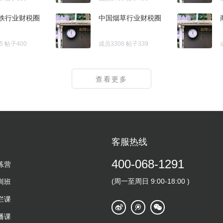
铁行业财税圈
中国烟草行业财税圈
5
帖子400
成员3308
帖子339
查看更多
客服热线
400-068-1291
练营
(周一至周日 9:00-18:00 )
训班
栏课
播课