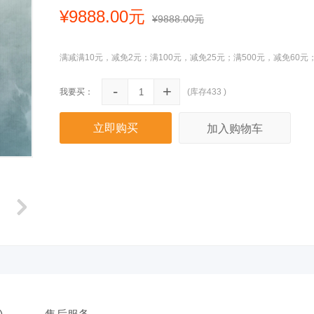
¥9888.00元
¥9888.00元
满减
满
10
元，减免
2
元；满
100
元，减免
25
元；满
500
元，减免
60
元
-
+
我要买：
(库存
433
)