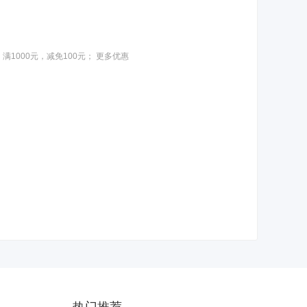
；满
1000
元，减免
100
元；
更多优惠