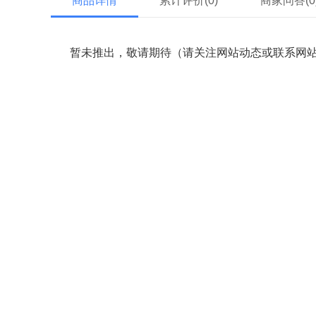
商品详情
累计评价(
0
)
商家问答(
0
暂未推出，敬请期待（请关注网站动态或联系网