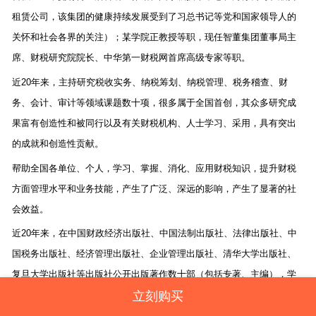
租赁公司，该集团的健康持续发展受到了习总书记等党和国家领导人的
关怀和社会各界的关注）；某学院正教授等职，现任智董集团董事局主
席、财税研究院院长、中华第一财税网首席高级专家等职。
近
20
年来，主持研究税收实务、纳税筹划、纳税管理、税务稽查、财
务、会计、审计等领域课题数十项，很多属于全国首创，其众多研究成
果富有创造性和被同行以及有关财税机构、人士学习、采用，具有突出
的成就和创造性贡献。
帮助全国各单位、个人，学习、掌握、消化、应用财税知识，提升财税
方面管理水平和业务技能，产生了广泛、深远的影响，产生了显著的社
会效益。
近
20
年来，在中国财政经济出版社、中国法制出版社、法律出版社、中
国税务出版社、经济管理出版社、企业管理出版社、清华大学出版社、
复旦大学出版社等出版社公开出版著作数十部（包括专著、主编），学
术成果被全国各地组织、人士广泛学习、应用。例如，其《纳税会计》
系
“
复旦博学
·
大学管理类
”
教材，在复旦大学等
130
余所院校采用，
“
复旦博