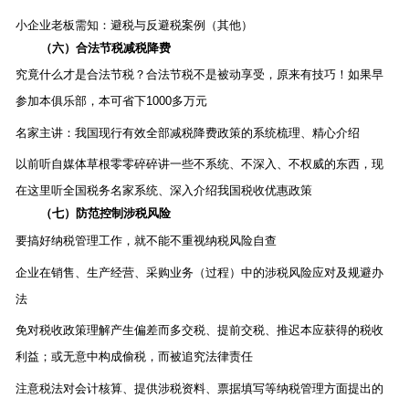
小企业老板需知：避税与反避税案例（其他）
（六）合法节税减税降费
究竟什么才是合法节税？合法节税不是被动享受，原来有技巧！如果早
参加本俱乐部，本可省下
1000
多万元
名家主讲：我国现行有效全部减税降费政策的系统梳理、精心介绍
以前听自媒体草根零零碎碎讲一些不系统、不深入、不权威的东西，现
在这里听全国税务名家系统、深入介绍我国税收优惠政策
（七）防范控制涉税风险
要搞好纳税管理工作，就不能不重视纳税风险自查
企业在销售、生产经营、采购业务（过程）中的涉税风险应对及规避办
法
免对税收政策理解产生偏差而多交税、提前交税、推迟本应获得的税收
利益；或无意中构成偷税，而被追究法律责任
注意税法对会计核算、提供涉税资料、票据填写等纳税管理方面提出的