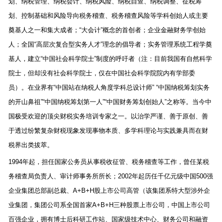
划、纳税管理、纳税会计、纳税风险、纳税自查、纳税调整、征税筹
划、控制基础和风险导向税务稽查、税务稽查风险等学科创始人或主要
奠基人之一和集大成者；
“
大会计
”
概念的首创者；企业金融财务学创始
人；全国
“
高层次复合型实务人才
”
理念的倡导者；实务管理系统工程学奠
基人，建立
“
中国社会科学院士
”
制度的呼吁者（注：目前我国有自然科学
院士，但却没有社会科学院士，仅在中国社会科学院院内有学部委
员）。在业界有
“
中国站在纳税人角度学科总设计师
” “
中国纳税筹划实务
的开山鼻祖
”“
中国纳税筹划第一人
”“
中国财务筹划创始人
”
之称等。当今中
国极受欢迎的顶尖财税实务培训专家之一。以治学严谨、善于原创、善
于透过纷繁复杂财税现象发现事物本质、多学科理论与实践兼具而在财
税界出类拔萃。
1994
年起，担任国家公务员从事税收征管、税务稽查等工作，曾任某税
务稽查局负责人、审计师事务所所长；
2002
年起历任千亿元级中国
500
强
企业集团总部副总裁、
A+B+H
股上市公司高管（该集团系特大型涉外企
业集团，集团公司系全国首家
A+B+H
三种股票上市公司，中国上市公司
百强企业，拥有博士后科研工作站、国家级技术中心、财务公司和融资