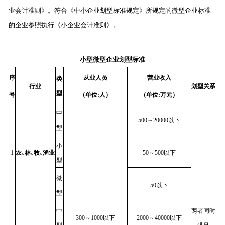
业会计准则》。符合《中小企业划型标准规定》所规定的微型企业标准
的企业参照执行《小企业会计准则》。
小型微型企业划型标准
序
从业人员
营业收入
类
行业
划型关系
型
号
（单位:人）
（单位:万元）
中
500～20000以下
型
小
1
农
､
林
､
牧
､
渔业
50～500以下
型
微
50以下
型
中
两者同时
300～1000以下
2000～40000以下