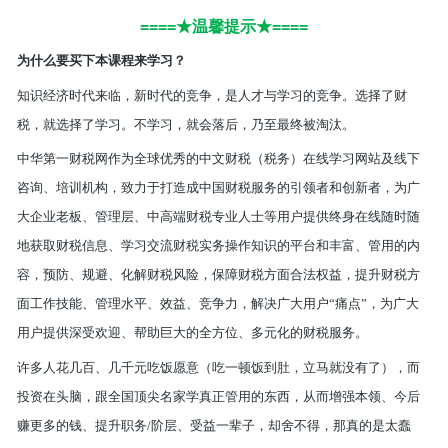
====★温馨提示★====
为什么要买下本课程来学习？
知识经济时代来临，新时代的竞争，是人才与学习的竞争。选择了财
税，就选择了学习。不学习，就会落后，乃至最终被淘汰。
中华第一财税网作为全球优秀的中文财税（税务）在线学习网站及线下
咨询、培训机构，致力于打造成中国财税服务的引领者和创新者，为广
大企业老板、管理层、中高端财税专业人士等用户提供终身在线随时随
地获取财税信息、学习交流财税实务操作知识的平台和丰富、管用的内
容，预防、规避、化解财税风险，保障财税方面合法权益，提升财税方
面工作技能、管理水平、效益、竞争力，解决广大用户“痛点”，为广大
用户提供深受欢迎、帮助巨大的全方位、多元化的财税服务。
许多人花几百、几千元吃饭愿意（吃一顿饭到肚，立马就没有了），而
投资在头脑，跟全国顶尖名家学真正管用的东西，从而增强本领、今后
赚更多的钱、提升职务/阶层、受益一辈子，却舍不得，那真的是太蠢