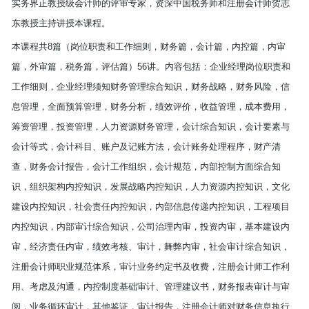
实务界正教授级会计师的评审专家，资深中国税务师和注册会计师贺志
东教授主持讲授本课程。
本课程共
8
篇（岗位职责和工作细则，财务篇，会计篇，内控篇，内审
篇，外审篇，税务篇，评估篇）
56
讲。内容包括：企业经理岗位职责和
工作细则，企业经理须知财务管理综合知识，财务战略，财务风险，信
息管理，全面预算管理，财务分析，绩效评价，收益管理，成本费用，
筹资管理，投资管理，人力资源财务管理，会计综合知识，会计要素与
会计等式，会计科目、账户及记账方法，会计账务处理程序，财产清
查，财务会计报告，会计工作组织，会计规范，内部控制方面综合知
识，组织架构内控知识，发展战略内控知识，人力资源内控知识，文化
建设内控知识，社会责任内控知识，内部信息传递内控知识，工程项目
内控知识，内部审计综合知识，公司治理内审，投资内审，基本建设内
审，经济责任内审，绩效考核、审计，舞弊内审，社会审计综合知识，
注册会计师职业规范体系，审计业务约定书及收费，注册会计师工作利
用、考虑及沟通，内控制度基础审计、管理建议书，财务报表审计与审
阅，业务循环审计，其他鉴证，审计报告，注册会计师对财务信息执行