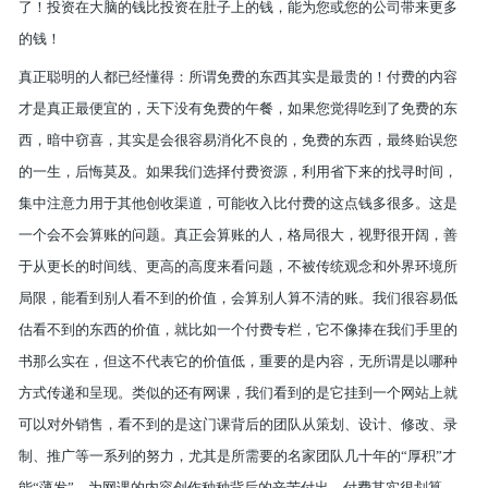
了！
投资在大脑的钱比投资在肚子上的钱，能为您或您的公司带来更多
的钱！
真正聪明的人都已经懂得：所谓免费的东西其实是最贵的！
付费的内容
才是真正最便宜的，天下没有免费的午餐，如果您觉得吃到了免费的东
西，暗中窃喜，其实是会很容易消化不良的，免费的东西，最终贻误您
的一生，后悔莫及。
如果我们选择付费资源，利用省下来的找寻时间，
集中注意力用于其他创收渠道，可能收入比付费的这点钱多很多。这是
一个会不会算账的问题。真正会算账的人，格局很大，视野很开阔，善
于从更长的时间线、更高的高度来看问题，不被传统观念和外界环境所
局限，能看到别人看不到的价值，会算别人算不清的账。我们很容易低
估看不到的东西的价值，就比如一个付费专栏，它不像捧在我们手里的
书那么实在，但这不代表它的价值低，重要的是内容，无所谓是以哪种
方式传递和呈现。类似的还有网课，我们看到的是它挂到一个网站上就
可以对外销售，看不到的是这门课背后的团队从策划、设计、修改、录
制、推广等一系列的努力，尤其是所需要的名家团队几十年的“厚积”才
能“薄发”、为网课的内容创作种种背后的辛苦付出。付费其实很划算，