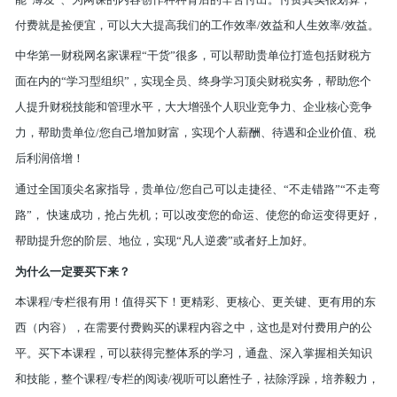
付费就是捡便宜，可以大大提高我们的工作效率/效益和人生效率/效益。
中华第一财税网名家课程“干货”很多，可以帮助贵单位打造包括财税方
面在内的“学习型组织”，实现全员、终身学习顶尖财税实务，帮助
您个
人提升财税技能和管理水平，大大增强
个人职业竞争力、企业核心竞争
力，
帮助贵单位/您自己增加财富，
实现个人薪酬、待遇和企业价值、税
后利润倍增！
通过全国
顶尖名家指导，贵单位/您自己可以走捷径、“不走错路”“不走弯
路”，
快速成功，抢占先机；
可以改变您的命运、使您的命运变得更好，
帮助提升您的阶层、地位，实现“凡人逆袭”或者好上加好。
为什么一定要买下来？
本课程/专栏很有用！值得买下！更精彩、更核心、更关键、更有用的东
西（内容），在需要付费购买的课程内容之中，这也是对付费用户的公
平。买下本课程，可以获得完整体系的学习，通盘、深入掌握相关知识
和技能，整个课程/专栏的阅读/视听可以磨性子，祛除浮躁，培养毅力，