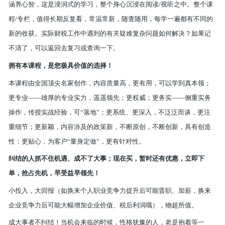
涵养心智，这是浸润式的学习，整个身心沉浸在阅读/视听之中。整个课
程/专栏，值得长期反复看，常温常新，随查随用，每学一遍都有不同的
新的收获。实际财税工作中遇到的有关疑难复杂问题如何解决？如果记
不清了，可以返回去复习或查询一下。
拥有本课程，是您极具价值的选择！
本课程由全国顶尖名家创作，内容质量高，更有用，可以学到真本领；
更专业——雄厚的专业实力，遥遥领先；更权威；更务实——侧重实务
操作，传授实战经验，可“落地”；更系统、更深入，不泛泛而谈，更注
重细节；更新颖，内容涉及的政策新，不断原创，不断创新，具有创造
性；更贴心，为客户“量身定做”，更有针对性。
纠结的人抓不住机遇、成不了大事；现在买
，暂时还有优惠，立即下
单，抢占先机，早受益早领先！
小投入，大回报（如换来个人职业竞争力提升后可能晋职、加薪，换来
企业竞争力后可能大幅增加企业价值、税后利润哦），物超所值。
成大事者不纠结！当机会来临的时候，性格犹豫的人，老是抱着等一