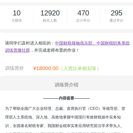
10
12920
470
295
大模块
购买人数
总计学分
通过学分
请同学们及时进入相应的：
中国财税领袖俱乐部、中国财税职务系统
训练营微社群
，并完成老师布置的作业！
¥
18000.00
训练营价
（入营比单购划算）
格：
训练营介绍
————
内容提要
————
为了帮助全国广大企业经理、总裁、首席执行官（
CEO
）等领导层、管
理层人士系统地、深入地、高效地掌握中国现行有效财税操作实务知
识，全国著名财税专家、我国财会税审实务应用研究前沿学术带头人、