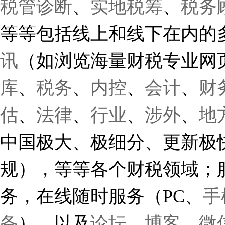
税管诊断
、
实地税筹
、
税务
等等包括线上和线下在内的
讯
（如浏览海量财税专业网
库
、
税务
、
内控
、
会计
、
财
估
、
法律
、
行业
、
涉外
、
地
中国极大、极细分、更新极
规）
，等等各个财税领域；
务，在线随时服务（
PC
、
手
备
），以及
论坛
、
博客
、
微